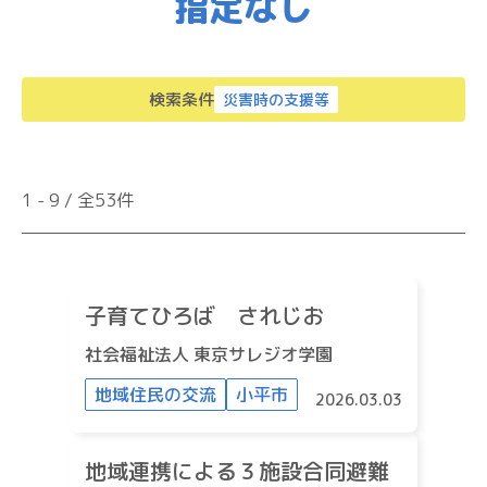
指定なし
検索条件
災害時の支援等
1
-
9
/ 全
53
件
子育てひろば されじお
社会福祉法人 東京サレジオ学園
地域住民の交流
小平市
2026.03.03
地域連携による３施設合同避難