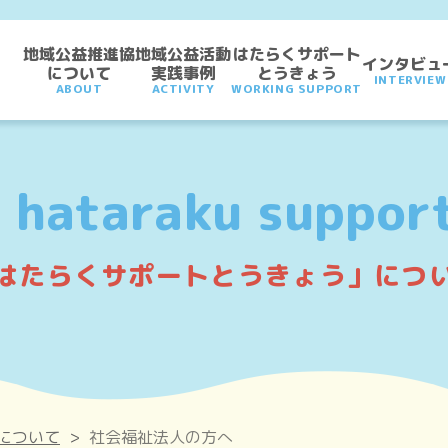
地域公益推進協
地域公益活動
はたらくサポート
インタビュ
について
実践事例
とうきょう
INTERVIEW
ABOUT
ACTIVITY
WORKING SUPPORT
 hataraku suppor
はたらくサポートとうきょう」につ
について
>
社会福祉法人の方へ