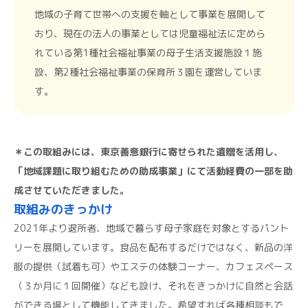
地域の子育て世帯への支援を軸として事業を展開して
おり、現在の法人の事業としては児童福祉法に定めら
れている第1種社会福祉事業の母子生活支援施設１施
設、第2種社会福祉事業の保育所３園を運営していま
す。
＊この取組みには、東京善意銀行に寄せられた遺贈を活用し、
「地域課題に取り組むための助成事業」にて活動経費の一部を助
成させていただきました。
取組みのきっかけ
2021年より退所者、地域で暮らす母子家庭を対象とするパント
リーを展開しています。食品を配布するだけではなく、新品の洋
服の提供（試着も可）やエステの体験コーナー、カフェスペース
（３か月に１回開催）なども設け、それをきっかけに自然と会話
ができる場として機能してきました。希望すれば各種相談もで