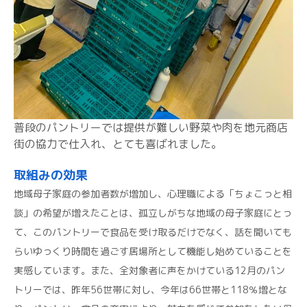
普段のパントリーでは提供が難しい野菜や肉を地元商店
街の協力で仕入れ、とても喜ばれました。
取組みの効果
地域母子家庭の参加者数が増加し、心理職による「ちょこっと相
談」の希望が増えたことは、孤立しがちな地域の母子家庭にとっ
て、このパントリーで食品を受け取るだけでなく、話を聞いても
らいゆっくり時間を過ごす居場所として機能し始めていることを
実感しています。また、全対象者に声をかけている12月のパン
トリーでは、昨年56世帯に対し、今年は66世帯と118％増とな