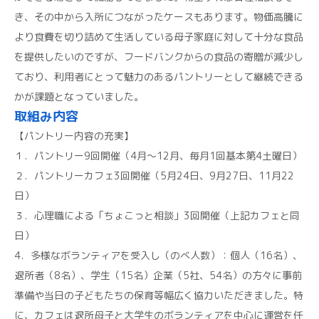
き、その中から入所につながったケースもあります。物価高騰に
より食費を切り詰めて生活している母子家庭に対して十分な食品
を提供したいのですが、フードバンクからの食品の寄贈が減少し
ており、利用者にとって魅力のあるパントリーとして継続できる
かが課題となっていました。
取組み内容
【パントリー内容の充実】
１．パントリー9回開催（4月～12月、毎月1回基本第4土曜日）
２．パントリーカフェ3回開催（5月24日、9月27日、11月22
日）
３．心理職による「ちょこっと相談」3回開催（上記カフェと同
日）
4．多様なボランティアを受入し（のべ人数）：個人（16名）、
退所者（8名）、学生（15名）企業（5社、54名）の方々に事前
準備や当日の子どもたちの保育等幅広く協力いただきました。特
に、カフェは退所母子と大学生のボランティアを中心に運営を任