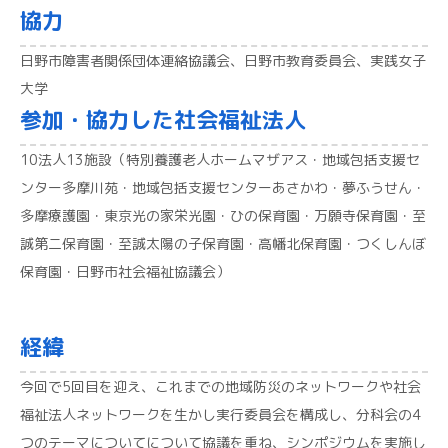
協力
日野市障害者関係団体連絡協議会、日野市教育委員会、実践女子
大学
参加・協力した社会福祉法人
10法人13施設（特別養護老人ホームマザアス・地域包括支援セ
ンター多摩川苑・地域包括支援センターあさかわ・夢ふうせん・
多摩療護園・東京光の家栄光園・ひの保育園・万願寺保育園・至
誠第二保育園・至誠太陽の子保育園・高幡北保育園・つくしんぼ
保育園・日野市社会福祉協議会）
経緯
今回で5回目を迎え、これまでの地域防災のネットワークや社会
福祉法人ネットワークを生かし実行委員会を構成し、分科会の4
つのテーマについてについて協議を重ね、シンポジウムを実施し