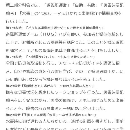
第二部分科会では、「避難所運営」「自助・共助」「災害時要配
慮者」「水害」の4つのテーマに分かれて事例紹介や情報交換を
行いました。
第１分科会 「どうなる避難所生活～ゲームで考える避難所運営～」
避難所運営ゲーム（ＨＵＧ）ハグを使い、参加者と疑似体験をし
た上で、避難所で起こる課題等を話合った。このことを機に避難
所運営マニュアルの整備を地域で推進することを目指しました。
第２分科会 「72時間サバイバル！～共に生き抜くために～」
全国で防災普及活動を行う、アウトドア防災ガイドを講師に招
き、自分や家族の身を守る術を学び、その上で被災者同士が、い
かに助けあいながら危機を乗り越えるかを考えました。
第3分科会「発災時 ともに逃げよう！～助けが必要な人と～」
様々な災害状況を想定したワークショップを行った。災害時要配
慮者を広く捉えながら、実際の場面で、ともに逃げるために出来
ることを、障害のある当事者と一緒に話し合いました。
第4分科会「予測できる災害「水害」～なぜ逃げ遅れるのか～」
水害時に逃げ遅れる人たちがいる。逃げる計画を書きだし、事前
に家族などと共有する必要がある。マイタイムラインを使って学