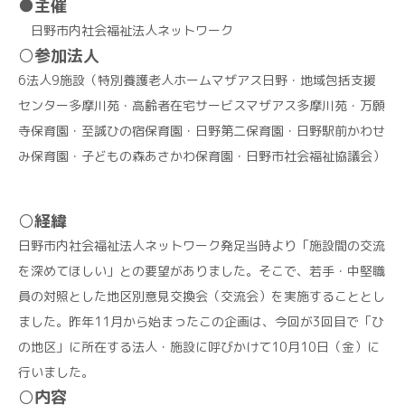
●主催
日野市内社会福祉法人ネットワーク
○参加法人
6法人9施設（特別養護老人ホームマザアス日野・地域包括支援
センター多摩川苑・高齢者在宅サービスマザアス多摩川苑・万願
寺保育園・至誠ひの宿保育園・日野第二保育園・日野駅前かわせ
み保育園・子どもの森あさかわ保育園・日野市社会福祉協議会）
○経緯
日野市内社会福祉法人ネットワーク発足当時より「施設間の交流
を深めてほしい」との要望がありました。そこで、若手・中堅職
員の対照とした地区別意見交換会（交流会）を実施することとし
ました。昨年11月から始まったこの企画は、今回が3回目で「ひ
の地区」に所在する法人・施設に呼びかけて10月10日（金）に
行いました。
○内容