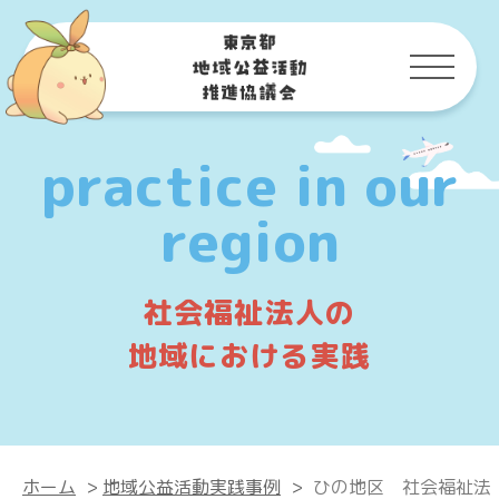
practice in our
region
社会福祉法人の
地域における実践
ホーム
>
地域公益活動実践事例
>
ひの地区 社会福祉法