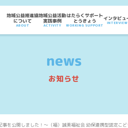
地域公益推進協
地域公益活動
はたらくサポート
インタビュ
について
実践事例
とうきょう
INTERVIEW
ABOUT
ACTIVITY
WORKING SUPPORT
news
お知らせ
記事を公開しました！～（福）誠美福祉会 幼保連携型認定こど