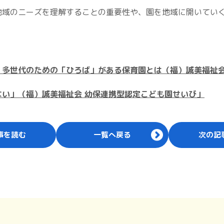
地域のニーズを理解することの重要性や、園を地域に開いてい
。多世代のための「ひろば」がある保育園とは（福）誠美福祉会
い」（福）誠美福祉会 幼保連携型認定こども園せいび」
事を読む
一覧へ戻る
次の記