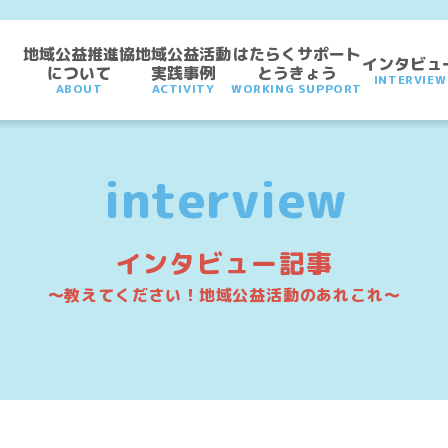
地域公益推進協
地域公益活動
はたらくサポート
インタビュ
について
実践事例
とうきょう
INTERVIEW
ABOUT
ACTIVITY
WORKING SUPPORT
interview
インタビュー記事
〜教えてください！地域公益活動のあれこれ〜