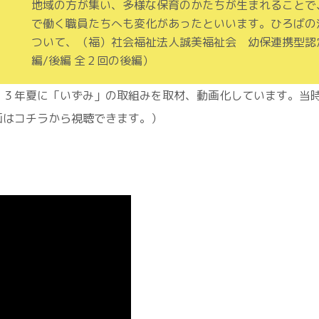
地域の方が集い、多様な保育のかたちが生まれることで
で働く職員たちへも変化があったといいます。ひろばの
ついて、（福）社会福祉法人誠美福祉会 幼保連携型認
編/後編 全２回の後編）
２３年夏に「いずみ」の取組みを取材、動画化しています。当
画はコチラから視聴できます。）