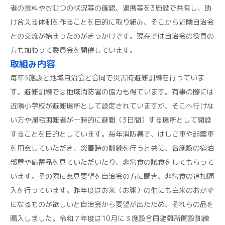
者の食料やおむつの状況等の確認、連携等を3施設で共有し、助
け合える体制を作ることを目的に取り組み、そこから近隣自治会
との交流が始まったのがきっかけです。現在では自治会の役員の
方も加わって委員会を開催しています。
取組み内容
毎年3施設と地域自治会と合同で災害時避難訓練を行っていま
す。避難訓練では地域消防署の協力も得ています。有事の際には
近隣小学校が避難場所として設定されていますが、そこへ行けな
い方や帰宅困難者が一時的に避難（3日間）する場所として開設
することを目的としています。毎年消防署で、はしご車や起震車
を用意していただき、災害時の訓練を行うと共に、各施設の宿泊
部屋や備蓄品を見ていただいたり、非常食の試食をしてもらって
います。その際に意見要望を自治会の方に聞き、非常食の追加購
入を行っています。昨年度はお米（お粥）の他にも白米のおかず
になるものが欲しいと自治会から要望が出たため、それらの品を
購入しました。令和７年度は10月に３施設合同避難所開設訓練