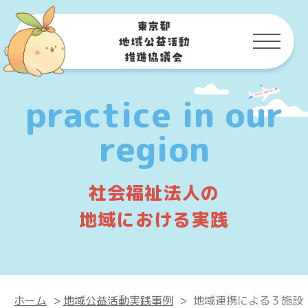
practice in our
region
社会福祉法人の
地域における実践
ホーム
>
地域公益活動実践事例
>
地域連携による３施設