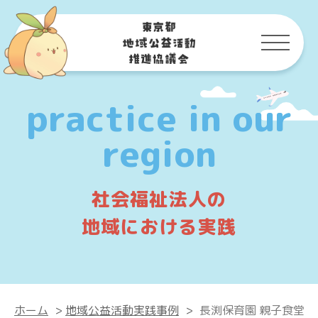
practice in our
region
社会福祉法人の
地域における実践
ホーム
>
地域公益活動実践事例
>
長渕保育園 親子食堂