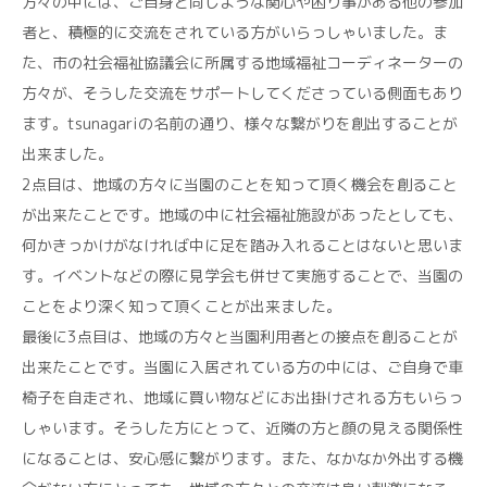
方々の中には、ご自身と同じような関心や困り事がある他の参加
者と、積極的に交流をされている方がいらっしゃいました。ま
た、市の社会福祉協議会に所属する地域福祉コーディネーターの
方々が、そうした交流をサポートしてくださっている側面もあり
ます。tsunagariの名前の通り、様々な繋がりを創出することが
出来ました。
2点目は、地域の方々に当園のことを知って頂く機会を創ること
が出来たことです。地域の中に社会福祉施設があったとしても、
何かきっかけがなければ中に足を踏み入れることはないと思いま
す。イベントなどの際に見学会も併せて実施することで、当園の
ことをより深く知って頂くことが出来ました。
最後に3点目は、地域の方々と当園利用者との接点を創ることが
出来たことです。当園に入居されている方の中には、ご自身で車
椅子を自走され、地域に買い物などにお出掛けされる方もいらっ
しゃいます。そうした方にとって、近隣の方と顔の見える関係性
になることは、安心感に繋がります。また、なかなか外出する機