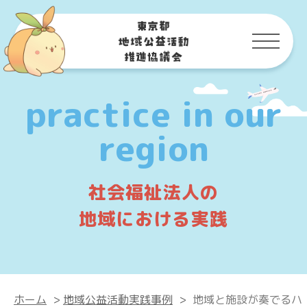
practice in our
region
社会福祉法人の
地域における実践
ホーム
>
地域公益活動実践事例
>
地域と施設が奏でるハ