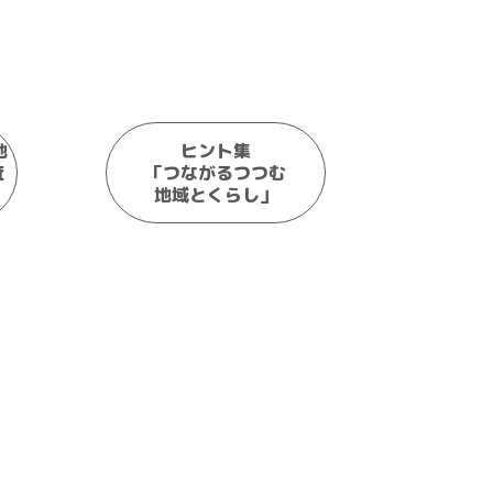
地
ヒント集
はた
査
「つながるつつむ
地域とくらし」