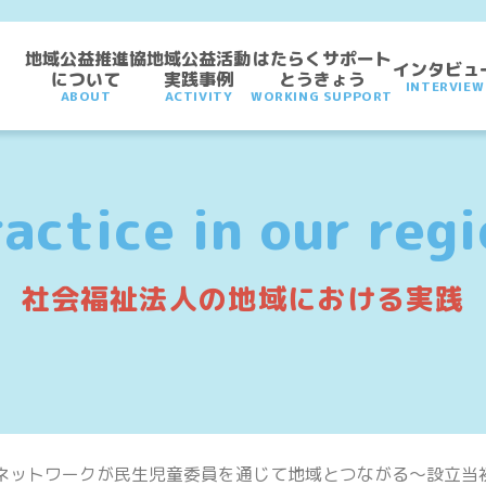
地域公益推進協
地域公益活動
はたらくサポート
インタビュ
について
実践事例
とうきょう
INTERVIEW
ABOUT
ACTIVITY
WORKING SUPPORT
actice in our reg
社会福祉法人の
地域における実践
ネットワークが民生児童委員を通じて地域とつながる〜設立当