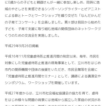
に0歳からの子どもと親御さんが一緒に参加し楽しめ、同時に地
域のやさしさを実感できるシンガーソングライターとピアニスト
による歌とトークとワークショップを織り交ぜた「なんだかんだ
の子育てコンサート」を企画しました。第Ⅱ部は前回から始めた
子ども・子育て支援に取り組む地域の関係団体のネットワークづ
くりのための交流会を実施しました。
平成29年9月26日掲載
平成16年11月児童虐待防止推進月間の制定以来、毎年、市民を
対象にした児童虐待防止推進の啓発事業として、立川市をはじめ
市内の関係機関や団体の後援をいただき、市民会館等を会場に
「児童虐待防止推進月間セミナー」として、講師による講演会や
シンポジウム、ワークショップを開催しています。
平成27年度からは、立川市社会福祉協議会の協力を得て、虐待
をはじめ様々な問題の背景には地域から孤立した家庭の状況があ