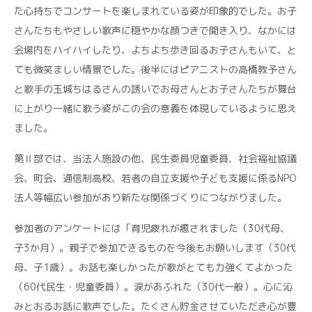
た心持ちでコンサートを楽しまれている姿が印象的でした。お子
さんたちもやさしい歌声に穏やかな顔つきで聞き入り、なかには
会場内をハイハイしたり、よちよち歩き回るお子さんもいて、と
ても微笑ましい情景でした。後半にはピアニストの高橋教予さん
と歌手の玉城ちはるさんの誘いでお母さんとお子さんたちが舞台
に上がり一緒に歌う姿がこの会の意義を体現しているように思え
ました。
第Ⅱ部では、当法人施設の他、民生委員児童委員、社会福祉協議
会、町会、通信制高校、若者の自立支援や子ども支援に係るNPO
法人等幅広い参加があり新たな関係づくりにつながりました。
参加者のアンケートには「育児疲れが癒されました（30代母、
子3か月）。親子で参加できるものを今後もお願いします（30代
母、子1歳）。お話も楽しかったが歌がとても力強くてよかった
（60代民生・児童委員）。涙があふれた（30代一般）。心に沁
みとおるお話に歌声でした。たくさん貯金させていただき心が豊