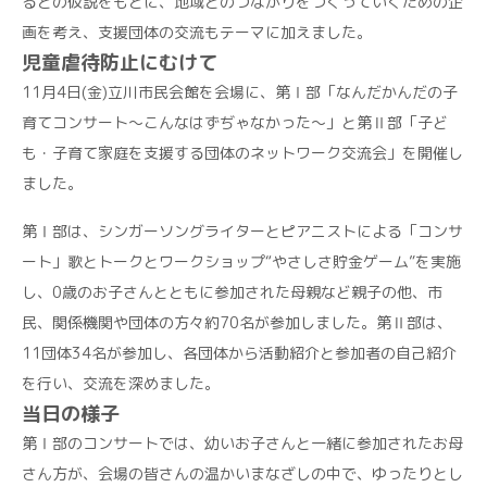
るとの仮説をもとに、地域とのつながりをつくっていくための企
画を考え、支援団体の交流もテーマに加えました。
児童虐待防止にむけて
11月4日(金)立川市民会館を会場に、第Ⅰ部「なんだかんだの子
育てコンサート～こんなはずぢゃなかった～」と第Ⅱ部「子ど
も・子育て家庭を支援する団体のネットワーク交流会」を開催し
ました。
第Ⅰ部は、シンガーソングライターとピアニストによる「コンサ
ート」歌とトークとワークショップ“やさしさ貯金ゲーム”を実施
し、0歳のお子さんとともに参加された母親など親子の他、市
民、関係機関や団体の方々約70名が参加しました。第Ⅱ部は、
11団体34名が参加し、各団体から活動紹介と参加者の自己紹介
を行い、交流を深めました。
当日の様子
第Ⅰ部のコンサートでは、幼いお子さんと一緒に参加されたお母
さん方が、会場の皆さんの温かいまなざしの中で、ゆったりとし