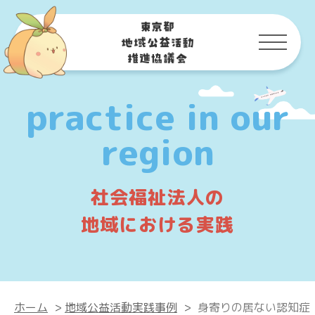
practice in our
region
社会福祉法人の
地域における実践
ホーム
>
地域公益活動実践事例
>
身寄りの居ない認知症